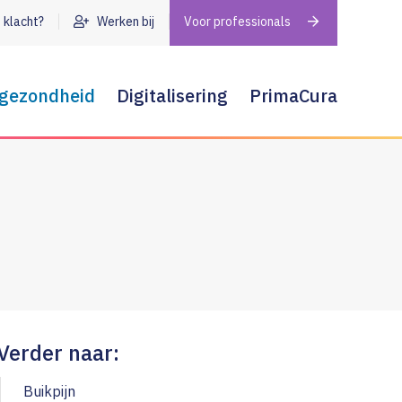
 klacht?
Werken bij
Voor professionals
gezondheid
Digitalisering
PrimaCura
dering
Wat is digitale zorg?
Wat is PrimaCura
Uw compliment of suggestie
Heeft u een klacht?
atie
Medezeggenschap en cliëntenraad
Verder naar:
ren
Buikpijn