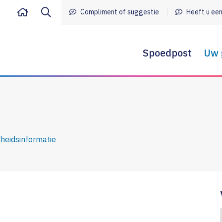
Compliment of suggestie
Heeft u een
Spoedpost
Uw 
Een positieve bena
Zorg bij chronische
aandoeningen
heidsinformatie
Gezondheidsinform
Buikpijn
Koorts bij kinde
Corona