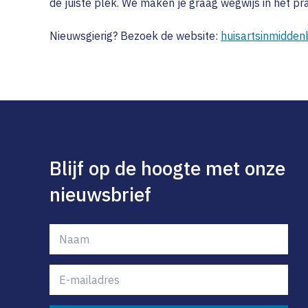
de juiste plek. We maken je graag wegwijs in het p
Nieuwsgierig? Bezoek de website:
huisartsinmidden
Blijf op de hoogte met onze
nieuwsbrief