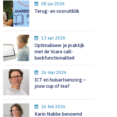
kers
nge
n
08 jun 2026
n
Terug- en vooruitblik
service
estdagen
en
cia van Zwietering
tijn van ’t Hoog
13 apr 2026
e van Geene
Optimaliseer je praktijk
met de Vcare call-
ke Sportel
backfunctionaliteit
in Dreier Gligoor
26 mar 2026
tte van Breda
ICT en huisartsenzorg –
jouw cup of tea?
26 feb 2026
Karin Nabbe benoemd