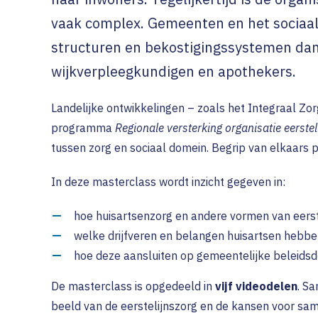
Ouderenzorg
vaak complex. Gemeenten en het sociaa
DAC
TIM (Tr
Contrac
GGZ
structuren en bekostigingssystemen dan 
Melden
Declare
Optometrie in de eerste lij
wijkverpleegkundigen en apothekers.
Veelges
Stoppen met roken (SMR)
Landelijke ontwikkelingen – zoals het Integraal Zo
Wet Lan
Gecombineerde
programma
Regionale versterking organisatie eerstel
Leefstijlinterventie (GLi)
tussen zorg en sociaal domein. Begrip van elkaars pos
In deze masterclass wordt inzicht gegeven in:
hoe huisartsenzorg en andere vormen van eerste
welke drijfveren en belangen huisartsen hebbe
hoe deze aansluiten op gemeentelijke beleidsd
De masterclass is opgedeeld in
vijf videodelen
. S
beeld van de eerstelijnszorg en de kansen voor s