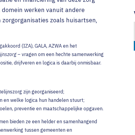
Tarieven
Functies en medewer
Campagne Ouders Jo
Verhale
l domein werken vanuit andere
ansmuraal Incident
ten
Accreditatie aanvrage
Kinderen
Abonnement en GAIA-
zorgorganisaties zoals huisartsen,
)
ren
Spoedzorg tijdens fe
n
Algemene voorwaard
Patri
telde vragen
Klachtenprocedure
Valen
rgakkoord (IZA), GALA, AZWA en het
gdurige Zorg (Wlz)
Privacybeleid
Miek
ijnszorg
– vragen om een hechte samenwerking
itie, drijfveren en logica is daarbij onmisbaar.
Tine
Marv
Anne
lijnszorg zijn georganiseerd;
n en welke logica hun handelen stuurt;
oelen, preventie en maatschappelijke opgaven.
amen bieden ze een helder en samenhangend
amenwerking tussen gemeenten en