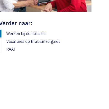
kers
nge
n
n
service
estdagen
Verder naar:
en
cia van Zwietering
tijn van ’t Hoog
Werken bij de huisarts
Vacatures op Brabantzorg.net
e van Geene
RAAT
ke Sportel
in Dreier Gligoor
tte van Breda