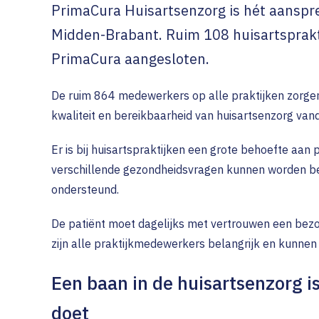
PrimaCura Huisartsenzorg is hét aanspre
Ouderenzorg
DAC
TIM (Tr
Contrac
Midden-Brabant. Ruim 108 huisartsprakti
GGZ
Melden
Declare
PrimaCura aangesloten.
Optometrie in de eerste lij
Veelges
Stoppen met roken (SMR)
De ruim 864 medewerkers op alle praktijken zorge
Wet Lan
kwaliteit en bereikbaarheid van huisartsenzorg van
Gecombineerde
Leefstijlinterventie (GLi)
Er is bij huisartspraktijken een grote behoefte aan
verschillende gezondheidsvragen kunnen worden b
ondersteund.
De patiënt moet dagelijks met vertrouwen een bez
zijn alle praktijkmedewerkers belangrijk en kunnen
Een baan in de huisartsenzorg is
doet