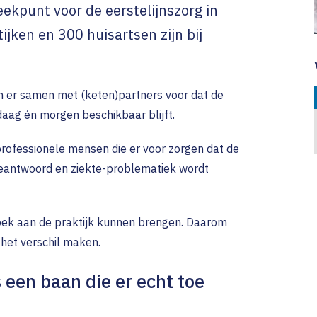
Tarieven
ekpunt voor de eerstelijnszorg in
Functies en medewer
Campagne Ouders Jo
Verhale
ansmuraal Incident
ten
Accreditatie aanvrage
Kinderen
jken en 300 huisartsen zijn bij
Abonnement en GAIA-
)
ren
Spoedzorg tijdens fe
n
Algemene voorwaard
Patri
telde vragen
Klachtenprocedure
Valen
n er samen met (keten)partners voor dat de
gdurige Zorg (Wlz)
daag én morgen beschikbaar blijft.
Privacybeleid
Miek
 professionele mensen die er voor zorgen dat de
Tine
eantwoord en ziekte-problematiek wordt
Marv
Anne
oek aan de praktijk kunnen brengen. Daarom
 het verschil maken.
 een baan die er echt toe