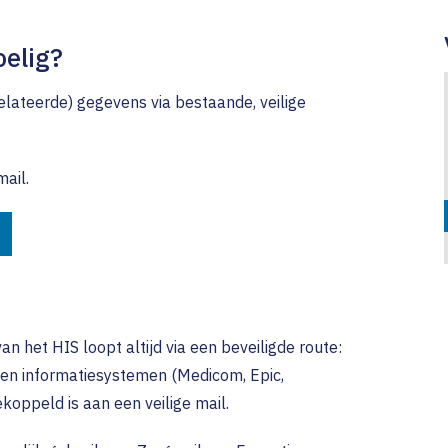
Tarieven
Functies en medewer
Campagne Ouders Jo
Verhale
ansmuraal Incident
ten
Accreditatie aanvrage
Kinderen
oelig?
Abonnement en GAIA-
)
ren
Spoedzorg tijdens fe
n
Algemene voorwaard
Patri
elateerde) gegevens via bestaande, veilige
telde vragen
Klachtenprocedure
Valen
gdurige Zorg (Wlz)
Privacybeleid
Miek
mail.
Tine
Marv
Anne
n het HIS loopt altijd via een beveiligde route:
ssen informatiesystemen (Medicom, Epic,
koppeld is aan een veilige mail.