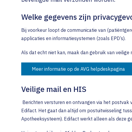
Ouderenzorg
DAC
TIM (Tr
Contrac
Welke gegevens zijn privacygev
GGZ
Melden
Declare
Optometrie in de eerste lij
Bij voorkeur loopt de communicatie van (patiëntger
Veelges
applicaties en informatiesystemen (zoals EPD’s).
Stoppen met roken (SMR)
Wet Lan
Gecombineerde
Als dat echt niet kan, maak dan gebruik van veilige 
Leefstijlinterventie (GLi)
Meer informatie op de AVG helpdeskpagina
Veilige mail en HIS
Berichten versturen en ontvangen via het postvak va
Edifact. Het gaat dan altijd om postuitwisseling tu
Apotheeksysteem). Edifact werkt alleen als deze ge