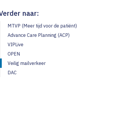
kers
nge
n
n
Verder naar:
service
estdagen
MTVP (Meer tijd voor de patiënt)
en
cia van Zwietering
Advance Care Planning (ACP)
tijn van ’t Hoog
VIPLive
e van Geene
OPEN
ke Sportel
Veilig mailverkeer
DAC
in Dreier Gligoor
tte van Breda