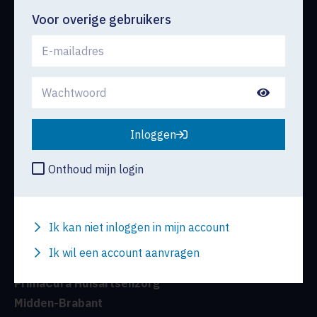
Werken bij
Voor overige gebruikers
Dagpraktijk
Zorg in de regio
Vacatures
Documentenbibliotheek
Financiële zaken
Berichten
Inloggen
Academie
Onthoud mijn login
Prima Digitaal
HASP+SEH en Spoedplein
Ik kan niet inloggen in mijn account
Contact
Ik wil een account aanvragen
PrimaCura Huisartsenzorg
Midden-Brabant