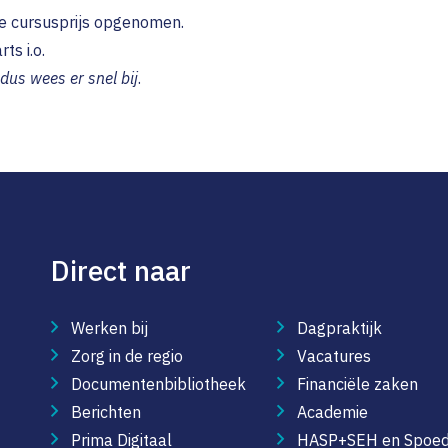
 de cursusprijs opgenomen.
ts i.o.
dus wees er snel bij
.
Direct naar
Werken bij
Dagpraktijk
Zorg in de regio
Vacatures
Documentenbibliotheek
Financiële zaken
Berichten
Academie
Prima Digitaal
HASP+SEH en Spoed