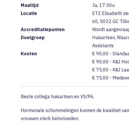
Ouderenzorg
Maaltijd
Ja, 17:30u
DAC
TIM (Tr
Contrac
Locatie
ETZ Elisabeth zi
GGZ
Melden
60, 5022 GC Tilb
Declare
Optometrie in de eerste lij
Accreditatiepunten
Wordt aangevraa
Veelges
Doelgroep
Huisartsen, Waar
Stoppen met roken (SMR)
Wet Lan
Assistants
Gecombineerde
Kosten
€ 90,00 - Standa
Leefstijlinterventie (GLi)
€ 90,00 - K&I Hoo
€ 75,00 - K&I Laag
€ 75,00 - Medew
Beste collega huisartsen en VS/PA,
Hormonale schommelingen kunnen de kwaliteit van 
vrouwen sterk beïnvloeden: