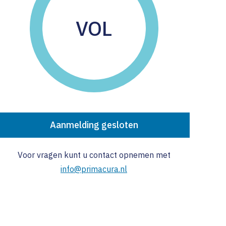
kers
nge
n
n
VOL
service
estdagen
en
cia van Zwietering
tijn van ’t Hoog
e van Geene
ke Sportel
Aanmelding gesloten
in Dreier Gligoor
tte van Breda
Voor vragen kunt u contact opnemen met
info@primacura.nl