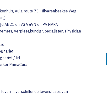
Tarieven
Functies en medewer
Campagne Ouders Jo
Verhale
ansmuraal Incident
ten
Accreditatie aanvrage
Kinderen
ekenhuis, Aula route 73, Hilvarenbeekse Weg
Abonnement en GAIA-
)
urg
ren
Spoedzorg tijdens fe
n
Algemene voorwaard
Patri
gd ABC1 en VS V&VN en PA NAPA
telde vragen
nemers, Verpleegkundig Specialisten, Physician
Klachtenprocedure
Valen
gdurige Zorg (Wlz)
Privacybeleid
Miek
ard
Tine
g tarief
 tarief / lid
Marv
erker PrimaCura
Anne
leven in verschillende levensfases van